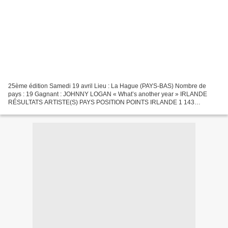
25ème édition Samedi 19 avril Lieu : La Hague (PAYS-BAS) Nombre de
pays : 19 Gagnant : JOHNNY LOGAN « What’s another year » IRLANDE
RÉSULTATS ARTISTE(S) PAYS POSITION POINTS IRLANDE 1 143
ALLEMAGNE 2 128 ROYAUME-UNI 3 106 SUISSE 4 104 PAYS-BAS 5 93
ITALIE...