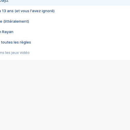
 DayZ
 a 13 ans (et vous l'avez ignoré)
e (littéralement)
im Rayan
 toutes les règles
s les jeux vidéo
us choquant de Rockstar ? - Le scandale BULLY
e plus moche de Steam
du RÊVE tourne au CAUCHEMAR
pendant 8 heures
it… à tort
umiliés par un jeu vidéo
ire - Final Fantasy 8