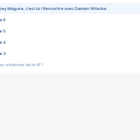
bey Maguire, c'est lui ! Rencontre avec Damien Witecka
e 6
e 5
e 4
e 3
s créatrices de la VF !
e 2
e 1
e Mektoub My Love arrive enfin ! Rencontre avec Shaïn Boumedine et Sal
i : après Toni en famille
elle réalise le bouleversant Dites lui que je l'aime
ais ! Rencontre autour de Vie privée de Rebecca Zlotowski